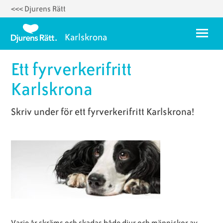
<<< Djurens Rätt
Hoppa
till
Meny
Karlskrona
huvudinnehåll
Ett fyrverkerifritt
Om oss
Karlskrona
Styrelse 2025
Temadagar
Skriv under för ett fyrverkerifritt Karlskrona!
Karlskrona Vegoguide
Vegorecept
Ett fyrverkerifritt Karlskrona
Varje år skräms och skadas både djur och människor av