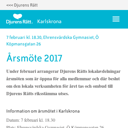
<<< Djurens Rätt
Hoppa
till
Meny
Karlskrona
huvudinnehåll
7 februari kl. 18.30, Ehrensvärdska Gymnasiet, Ö
Om oss
Köpmansgatan 26
Styrelse 2025
Årsmöte 2017
Temadagar
Under februari arrangerar Djurens Rätts lokalavdelningar
Karlskrona Vegoguide
årsmöten som är öppna för alla medlemmar och där beslut
Vegorecept
om den lokala verksamheten för året tas och ombud till
Djurens Rätts riksstämma utses.
Ett fyrverkerifritt Karlskrona
Information om årsmötet i Karlskrona
Datum: 7 februari kl. 18.30
Plats: Ehrensvärdska Gymnasiet, Ö Köpmansgatan 26