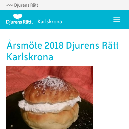
<<< Djurens Rätt
Hoppa
till
Meny
Karlskrona
huvudinnehåll
Om oss
Årsmöte 2018 Djurens Rätt
Styrelse 2025
Karlskrona
Temadagar
Karlskrona Vegoguide
Vegorecept
Ett fyrverkerifritt Karlskrona