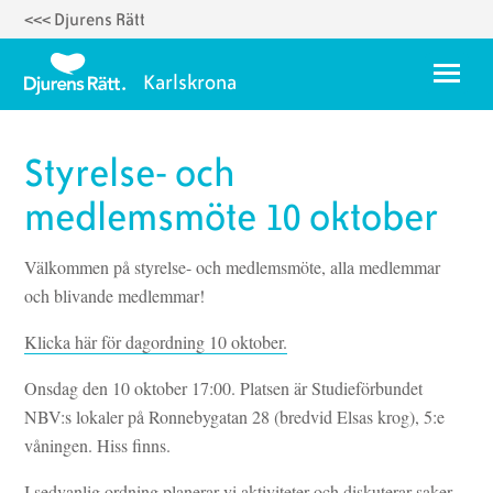
<<< Djurens Rätt
Hoppa
till
Meny
Karlskrona
huvudinnehåll
Om oss
Styrelse- och
Styrelse 2025
medlemsmöte 10 oktober
Temadagar
Välkommen på styrelse- och medlemsmöte, alla medlemmar
Karlskrona Vegoguide
och blivande medlemmar!
Vegorecept
Klicka här för dagordning 10 oktober.
Ett fyrverkerifritt Karlskrona
Onsdag den 10 oktober 17:00. Platsen är Studieförbundet
NBV:s lokaler på Ronnebygatan 28 (bredvid Elsas krog), 5:e
våningen. Hiss finns.
I sedvanlig ordning planerar vi aktiviteter och diskuterar saker