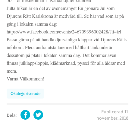
50:- för medlemmar i ”Rädda djurenklubben”
Jultallriken är en del av evenemanget En grönare Jul som
Djurens Rätt Karlskrona är medvärd till. Se här vad som är på
gång i lokalen samma dag:
https://www.facebook.com/events/246709396002428/?ti=icl
Passa gärna på att handla djurvänliga klappar vid Djurens Rätts
infobord. Flera andra utställare med hållbart tänkande är
dessutom på plats i lokalen samma dag. Det kommer även
finnas julklappsloppis, klädmarknad, pyssel för alla åldrar med
mera.
Varmt Välkommen!
Okategoriserade
Publicerad
11
Dela:
november, 2018
Facebook
Twitter