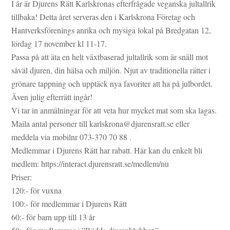
I år är Djurens Rätt Karlskronas efterfrågade veganska jultallrik
tillbaka! Detta året serveras den i Karlskrona Företag och
Hantverksförenings anrika och mysiga lokal på Bredgatan 12,
lördag 17 november kl 11-17.
Passa på att äta en helt växtbaserad jultallrik som är snäll mot
såväl djuren, din hälsa och miljön. Njut av traditionella rätter i
grönare tappning och upptäck nya favoriter att ha på julbordet.
Även julig efterrätt ingår!
Vi tar in anmälningar för att veta hur mycket mat som ska lagas.
Maila antal personer till karlskrona@djurensratt.se eller
meddela via mobilnr 073-370 70 88 .
Medlemmar i Djurens Rätt har rabatt. Här kan du enkelt bli
medlem: https://interact.djurensratt.se/medlem/nu
Priser:
120:- för vuxna
100:- för medlemmar i Djurens Rätt
60:- för barn upp till 13 år