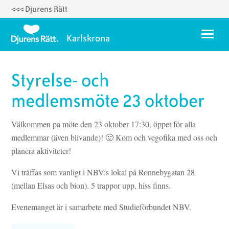
<<< Djurens Rätt
Hoppa
till
Meny
Karlskrona
huvudinnehåll
Om oss
Styrelse- och
Styrelse 2025
medlemsmöte 23 oktober
Temadagar
Välkommen på möte den 23 oktober 17:30, öppet för alla
Karlskrona Vegoguide
medlemmar (även blivande)! 🙂 Kom och vegofika med oss och
planera aktiviteter!
Vegorecept
Ett fyrverkerifritt Karlskrona
Vi träffas som vanligt i NBV:s lokal på Ronnebygatan 28
(mellan Elsas och bion). 5 trappor upp, hiss finns.
Evenemanget är i samarbete med Studieförbundet NBV.