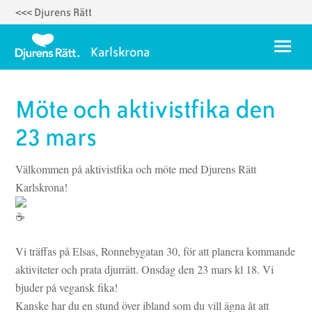
<<< Djurens Rätt
Hoppa
till
Meny
Karlskrona
huvudinnehåll
Om oss
Möte och aktivistfika den
Styrelse 2025
23 mars
Temadagar
Välkommen på aktivistfika och möte med Djurens Rätt
Karlskrona Vegoguide
Karlskrona!
Vegorecept
Ett fyrverkerifritt Karlskrona
Vi träffas på Elsas, Ronnebygatan 30, för att planera kommande
aktiviteter och prata djurrätt. Onsdag den 23 mars kl 18. Vi
bjuder på vegansk fika!
Kanske har du en stund över ibland som du vill ägna åt att