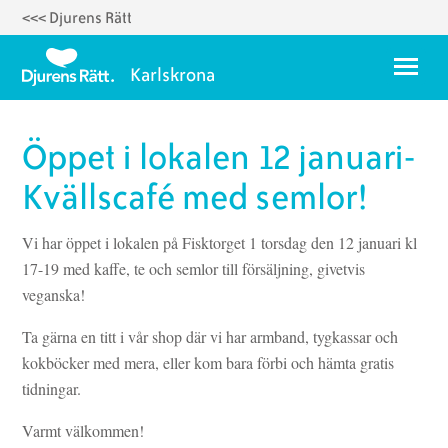
<<< Djurens Rätt
Hoppa
till
Meny
Karlskrona
huvudinnehåll
Om oss
Öppet i lokalen 12 januari-
Styrelse 2025
Kvällscafé med semlor!
Temadagar
Vi har öppet i lokalen på Fisktorget 1 torsdag den 12 januari kl
Karlskrona Vegoguide
17-19 med kaffe, te och semlor till försäljning, givetvis
veganska!
Vegorecept
Ett fyrverkerifritt Karlskrona
Ta gärna en titt i vår shop där vi har armband, tygkassar och
kokböcker med mera, eller kom bara förbi och hämta gratis
tidningar.
Varmt välkommen!